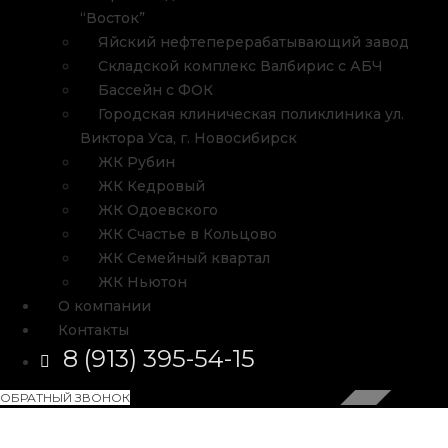
“Восток”
Яйский нефтеперерабатывающий завод
Складской комплекс Валбирис с АБЧ
Бассейн с ФОК
Городская клиническая поликлиника ул.
Виктора Уса, г. Новосибирск
ЖК Рубин
ЖК Кедровый
ЖК Одоевского
ЖК Счастье в Кольцово
ЖК Семейный квартал
ЖК Ньютон
О компании
Контакты
8 (913) 395-54-15
ОБРАТНЫЙ ЗВОНОК