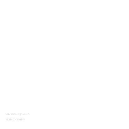
ИНЖГЕОТЕХ
инженерные
изыскания